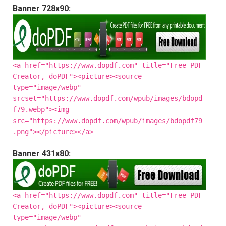
Banner 728x90:
<a href="https://www.dopdf.com" title="Free PDF
Creator, doPDF"><picture><source
type="image/webp"
srcset="https://www.dopdf.com/wpub/images/bdopd
f79.webp"><img
src="https://www.dopdf.com/wpub/images/bdopdf79
.png"></picture></a>
Banner 431x80:
<a href="https://www.dopdf.com" title="Free PDF
Creator, doPDF"><picture><source
type="image/webp"