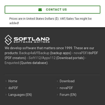
CONTACT US
Prices are in United States Dollars ($). VAT/Sales Tax might be
added!
We develop software that matters since 1999. These are our
products:
Backup4all
/
FBackup
(backup apps) -
novaPDF
/doPDF
(PDF creators) -
Soft112
/
Apps112
(Download portals) -
Enquoted
(Quotes database).
Home
Download
doPDF
novaPDF
Languages (EN)
Forum (EN)