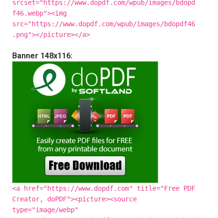
srcset="https://www.dopdf.com/wpub/images/bdopd
f46.webp"><img
src="https://www.dopdf.com/wpub/images/bdopdf46
.png"></picture></a>
Banner 148x116:
<a href="https://www.dopdf.com" title="Free PDF
Creator, doPDF"><picture><source
type="image/webp"